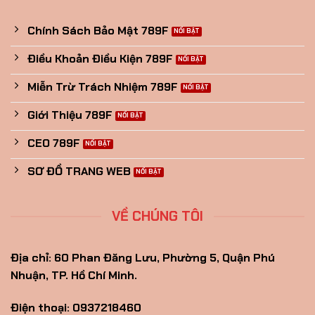
Chính Sách Bảo Mật 789F
Điều Khoản Điều Kiện 789F
Miễn Trừ Trách Nhiệm 789F
Giới Thiệu 789F
CEO 789F
SƠ ĐỒ TRANG WEB
VỀ CHÚNG TÔI
Địa chỉ: 60 Phan Đăng Lưu, Phường 5, Quận Phú
Nhuận, TP. Hồ Chí Minh.
Điện thoại:
0937218460