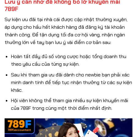
Lưu ý cần nhớ để không bỏ lỡ khuyến mãi
789F
Sự kiện ưu đãi tại nhà cái được cập nhật thường xuyên,
áp dụng cho hầu hết khách hàng đã đăng ký tài khoản
thành công. Để tận dụng tối đa cơ hội vàng, nhận ngàn
thưởng lớn về tay bạn lưu ý vài điểm cơ bản sau:
Hoàn tất đầy đủ số vòng cược hoặc tổng doanh thu
theo yêu cầu của từng sự kiện.
Sau khi tham gia ưu đãi dành cho newbie bạn phải xác
minh danh tính để tiếp tục nhận thưởng từ các sự kiện
khác.
Hội viên không thể tham gia nhiều sự kiện khuyến mãi
của 789F trong cùng một thời điểm nhất định.