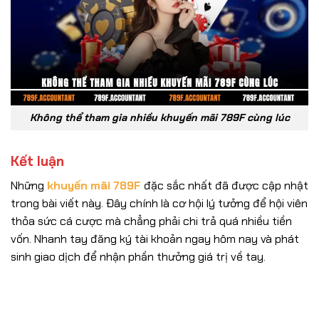
Không thể tham gia nhiều khuyến mãi 789F cùng lúc
Kết luận
Những
khuyến mãi 789F
đặc sắc nhất đã được cập nhật
trong bài viết này. Đây chính là cơ hội lý tưởng để hội viên
thỏa sức cá cược mà chẳng phải chi trả quá nhiều tiền
vốn. Nhanh tay đăng ký tài khoản ngay hôm nay và phát
sinh giao dịch để nhận phần thưởng giá trị về tay.