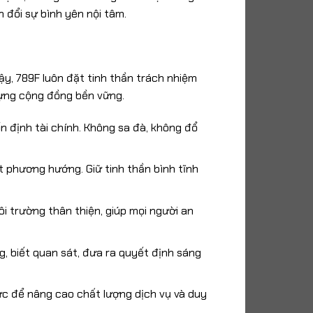
 đổi sự bình yên nội tâm.
vậy, 789F luôn đặt tinh thần trách nhiệm
dựng cộng đồng bền vững.
ổn định tài chính. Không sa đà, không đổ
t phương hướng. Giữ tinh thần bình tĩnh
ôi trường thân thiện, giúp mọi người an
g, biết quan sát, đưa ra quyết định sáng
ực để nâng cao chất lượng dịch vụ và duy