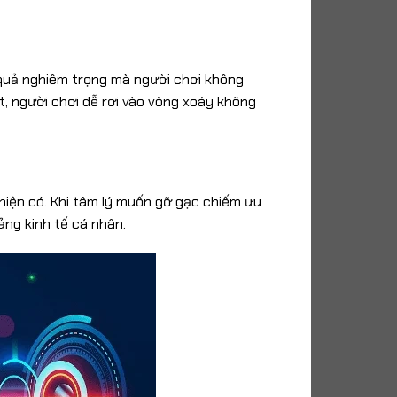
 quả nghiêm trọng mà người chơi không
t, người chơi dễ rơi vào vòng xoáy không
hiện có. Khi tâm lý muốn gỡ gạc chiếm ưu
ng kinh tế cá nhân.