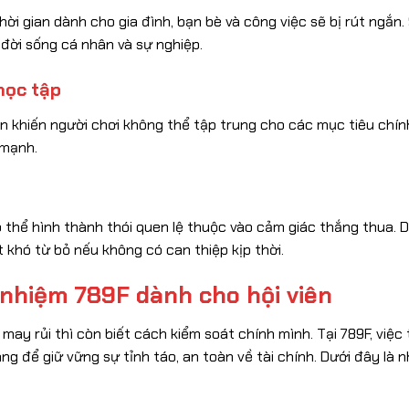
hời gian dành cho gia đình, bạn bè và công việc sẽ bị rút ngắn
đời sống cá nhân và sự nghiệp.
học tập
an khiến người chơi không thể tập trung cho các mục tiêu chín
 mạnh.
ó thể hình thành thói quen lệ thuộc vào cảm giác thắng thua. D
t khó từ bỏ nếu không có can thiệp kịp thời.
nhiệm 789F dành cho hội viên
may rủi thì còn biết cách kiểm soát chính mình. Tại 789F, việ
 ràng để giữ vững sự tỉnh táo, an toàn về tài chính. Dưới đây là