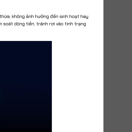
ư thừa, không ảnh hưởng đến sinh hoạt hay
 soát dòng tiền, tránh rơi vào tình trạng