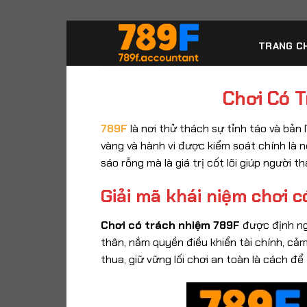
Bỏ
qua
TRANG C
nội
dung
Chơi Có T
789F
là nơi thử thách sự tỉnh táo và bản 
vàng và hành vi được kiểm soát chính là n
sáo rỗng mà là giá trị cốt lõi giúp người t
Giải mã khái niệm chơi 
Chơi có trách nhiệm 789F
được định ngh
thân, nắm quyền điều khiển tài chính, cả
thua, giữ vững lối chơi an toàn là cách để