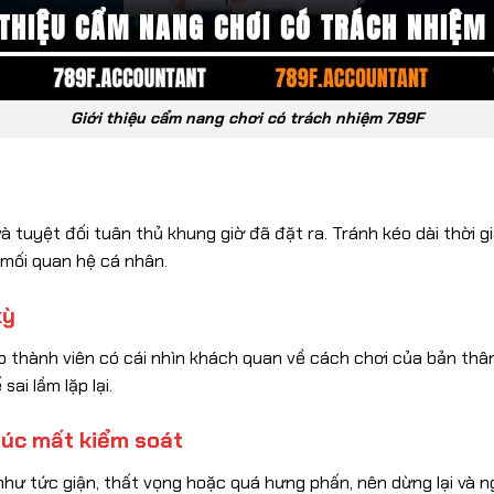
Giới thiệu cẩm nang chơi có trách nhiệm 789F
 và tuyệt đối tuân thủ khung giờ đã đặt ra. Tránh kéo dài thời 
 mối quan hệ cá nhân.
kỳ
 thành viên có cái nhìn khách quan về cách chơi của bản thân.
sai lầm lặp lại.
úc mất kiểm soát
ư tức giận, thất vọng hoặc quá hưng phấn, nên dừng lại và nghỉ