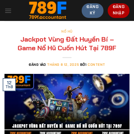
Bỏ
ĐĂNG
ĐĂNG
qua
KÝ
NHẬP
nội
dung
NỔ HŨ
Jackpot Vùng Đất Huyền Bí –
Game Nổ Hũ Cuốn Hút Tại 789F
ĐĂNG VÀO
THÁNG 8 12, 2025
BỞI
CONTENT
12
Th8