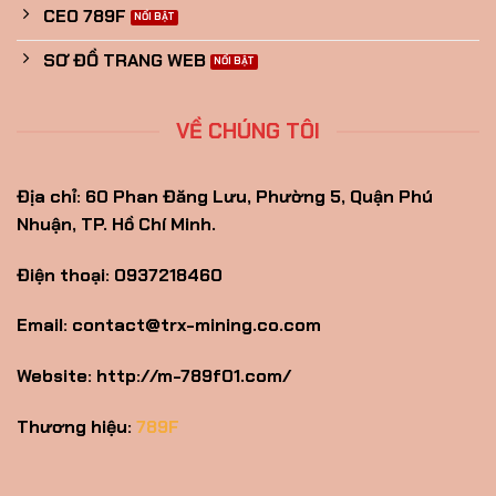
CEO 789F
SƠ ĐỒ TRANG WEB
VỀ CHÚNG TÔI
Địa chỉ: 60 Phan Đăng Lưu, Phường 5, Quận Phú
Nhuận, TP. Hồ Chí Minh.
Điện thoại:
0937218460
Email:
contact@trx-mining.co.com
Website: http://m-789f01.com/
Thương hiệu:
789F