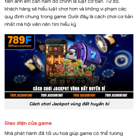
tiên anh em cần nắm đó chính là luật cơ bản. Từ đó,
khách hàng sẽ hiểu luật chơi hơn và không vi phạm các
quy định chung trong game. Dưới đây là cách chơi cơ bản
nhất mà hội viên nên tìm hiểu kỹ.
Cách chơi Jackpot vùng đất huyền bí
Giao diện của game
Nhà phát hành đã tối ưu hoá giúp game có thể tương