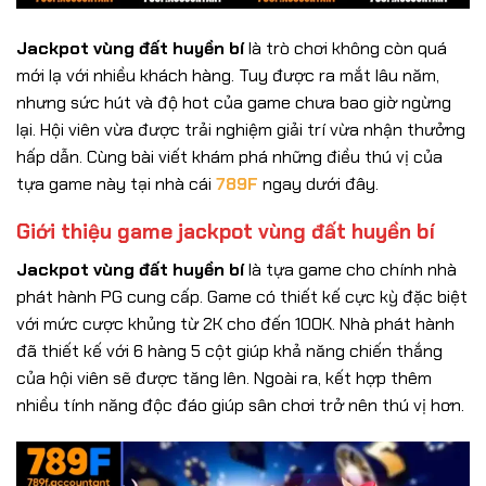
Jackpot vùng đất huyền bí
là trò chơi không còn quá
mới lạ với nhiều khách hàng. Tuy được ra mắt lâu năm,
nhưng sức hút và độ hot của game chưa bao giờ ngừng
lại. Hội viên vừa được trải nghiệm giải trí vừa nhận thưởng
hấp dẫn. Cùng bài viết khám phá những điều thú vị của
tựa game này tại nhà cái
789F
ngay dưới đây.
Giới thiệu game jackpot vùng đất huyền bí
Jackpot vùng đất huyền bí
là tựa game cho chính nhà
phát hành PG cung cấp. Game có thiết kế cực kỳ đặc biệt
với mức cược khủng từ 2K cho đến 100K. Nhà phát hành
đã thiết kế với 6 hàng 5 cột giúp khả năng chiến thắng
của hội viên sẽ được tăng lên. Ngoài ra, kết hợp thêm
nhiều tính năng độc đáo giúp sân chơi trở nên thú vị hơn.