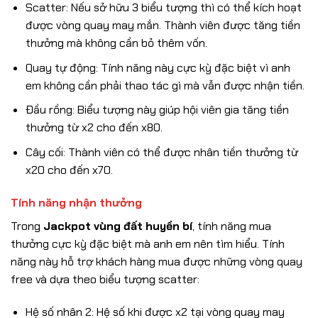
Scatter: Nếu sở hữu 3 biểu tượng thì có thể kích hoạt
được vòng quay may mắn. Thành viên được tăng tiền
thưởng mà không cần bỏ thêm vốn.
Quay tự động: Tính năng này cực kỳ đặc biệt vì anh
em không cần phải thao tác gì mà vẫn được nhận tiền.
Đầu rồng: Biểu tượng này giúp hội viên gia tăng tiền
thưởng từ x2 cho đến x80.
Cây cối: Thành viên có thể được nhân tiền thưởng từ
x20 cho đến x70.
Tính năng nhận thưởng
Trong
Jackpot vùng đất huyền bí
, tính năng mua
thưởng cực kỳ đặc biệt mà anh em nên tìm hiểu. Tính
năng này hỗ trợ khách hàng mua được những vòng quay
free và dựa theo biểu tượng scatter:
Hệ số nhân 2: Hệ số khi được x2 tại vòng quay may